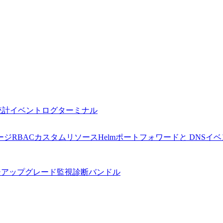
統計
イベント
ログ
ターミナル
ージ
RBAC
カスタムリソース
Helm
ポートフォワードと DNS
イベ
ジアップグレード監視
診断バンドル