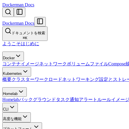
Dockerman Docs
Dockerman Docs
ドキュメントを検索
⌘
K
ようこそ
はじめに
Docker
コンテナ
イメージ
ネットワーク
ボリューム
ファイル
Compose
Kubernetes
概要
クラスター
ワークロード
ネットワーキング
設定とストレ
Homelab
Homelab
バックグラウンドタスク
通知
アラートルール
イメー
CLI
高度な機能
プラットフォーム