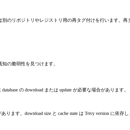
は別のリポジトリやレジストリ用の再タグ付けを行います。再
既知の脆弱性を見つけます。
時には database の download または update が必要な場合があります。
合があります。download size と cache state は Trivy version に