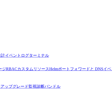
統計
イベント
ログ
ターミナル
ージ
RBAC
カスタムリソース
Helm
ポートフォワードと DNS
イベ
ジアップグレード監視
診断バンドル