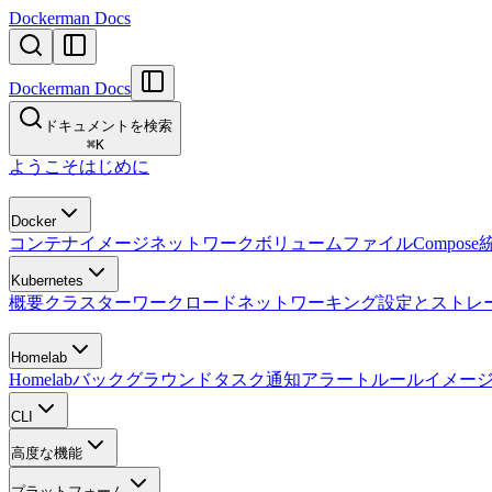
Dockerman Docs
Dockerman Docs
ドキュメントを検索
⌘
K
ようこそ
はじめに
Docker
コンテナ
イメージ
ネットワーク
ボリューム
ファイル
Compose
Kubernetes
概要
クラスター
ワークロード
ネットワーキング
設定とストレ
Homelab
Homelab
バックグラウンドタスク
通知
アラートルール
イメー
CLI
高度な機能
プラットフォーム