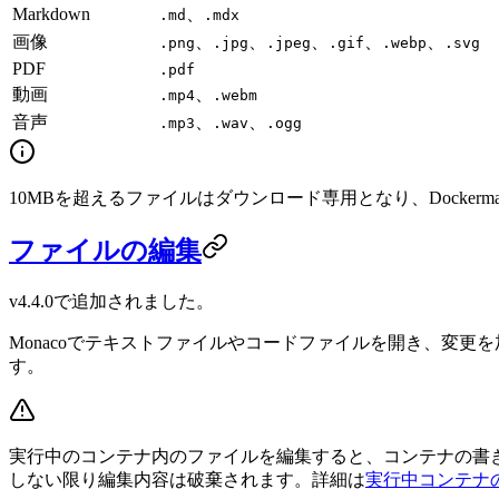
Markdown
、
.md
.mdx
画像
、
、
、
、
、
.png
.jpg
.jpeg
.gif
.webp
.svg
PDF
.pdf
動画
、
.mp4
.webm
音声
、
、
.mp3
.wav
.ogg
10MBを超えるファイルはダウンロード専用となり、Docke
ファイルの編集
v4.4.0で追加されました。
Monacoでテキストファイルやコードファイルを開き、変
す。
実行中のコンテナ内のファイルを編集すると、コンテナの書
しない限り編集内容は破棄されます。詳細は
実行中コンテナ