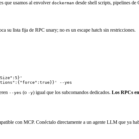
nes que usamos al envolver
desde shell scripts, pipelines d
dockerman
ca su lista fija de RPC unary; no es un escape hatch sin restricciones.
Size":5}'
tions":{"force":true}}'
 --yes
ieren
(o
) igual que los subcomandos dedicados.
Los RPCs en
--yes
-y
ompatible con MCP. Conéctalo directamente a un agente LLM que ya ha