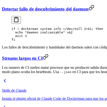
Detectar fallo de descubrimiento del daemon
if
 !
 dockerman
 system
 info
 >
/dev/null
 2>&1
; 
then
  echo
 "daemon inalcanzable"
 >&2
  exit
 3
fi
Los fallos de descubrimiento y handshake del daemon salen con cód
Streams largos en CI
Los runners de CI suelen matar procesos que no producen salida dur
modo plano oculta los heartbeats. Usa
en CI para que los hear
--json
Skills de Claude
Instala el plugin oficial de Claude Code de Dockerman para que los a