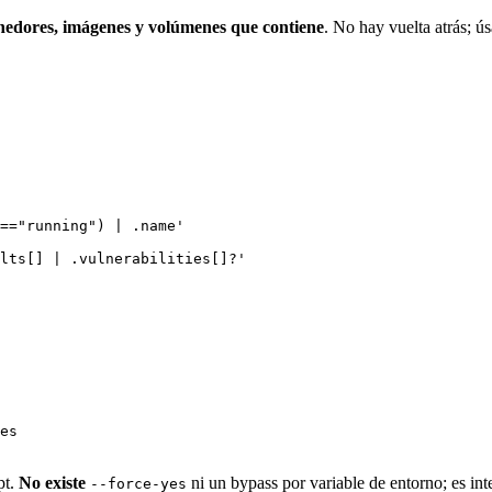
enedores, imágenes y volúmenes que contiene
. No hay vuelta atrás; ú
=="running") | .name'
lts[] | .vulnerabilities[]?'
es
pt.
No existe
ni un bypass por variable de entorno; es int
--force-yes