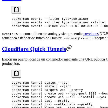
dockerman
 events
 --filter
 type=container
dockerman
 events
 --filter
 type=container
 --filter
 
dockerman
 events
 --since
 2026-05-01T00:00:00Z
 --un
es un comando en streaming y siempre emite
envelopes
NDJSO
events
semántica estándar de filtros de Docker.
y
aceptan 
--since
--until
Cloudflare Quick Tunnels
Expón un puerto local de un contenedor mediante una URL pública
t
producción.
dockerman
 tunnel
 status
 --json
dockerman
 tunnel
 install
 --json
dockerman
 tunnel
 targets
 web
 --pretty
dockerman
 tunnel
 create
 web
 --host-port
 8080
 --hos
dockerman
 tunnel
 create
 web
 --all
 --install
 --yes
 
dockerman
 tunnel
 list
 --pretty
dockerman
 tunnel
 list
 --all-hosts
 --pretty
dockerman
 tunnel
 close
 web
 --host-port
 8080
 --host