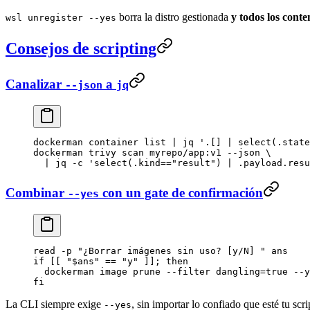
borra la distro gestionada
y todos los cont
wsl unregister --yes
Consejos de scripting
Canalizar
a
--json
jq
dockerman
 container
 list
 |
 jq
 '.[] | select(.state
dockerman
 trivy
 scan
 myrepo/app:v1
 --json
 \
  |
 jq
 -c
 'select(.kind=="result") | .payload.resu
Combinar
con un gate de confirmación
--yes
read
 -p
 "¿Borrar imágenes sin uso? [y/N] "
 ans
if
 [[ 
"
$ans
"
 ==
 "y"
 ]]; 
then
  dockerman
 image
 prune
 --filter
 dangling=
true
 --y
fi
La CLI siempre exige
, sin importar lo confiado que esté tu scri
--yes