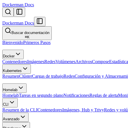
Dockerman Docs
Dockerman Docs
Buscar documentación
⌘
K
Bienvenido
Primeros Pasos
Docker
Contenedores
Imágenes
Redes
Volúmenes
Archivos
Compose
Estadístic
Kubernetes
Resumen
Clúster
Cargas de trabajo
Redes
Configuración y Almacenami
Homelab
Homelab
Tareas en segundo plano
Notificaciones
Reglas de alerta
Monit
CLI
Resumen de la CLI
Contenedores
Imágenes, Hub y Trivy
Redes y vol
Avanzado