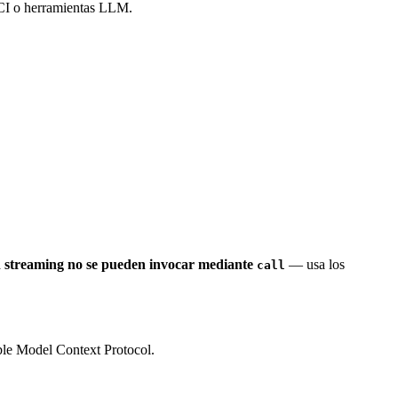
e CI o herramientas LLM.
 streaming no se pueden invocar mediante
— usa los
call
ble Model Context Protocol.