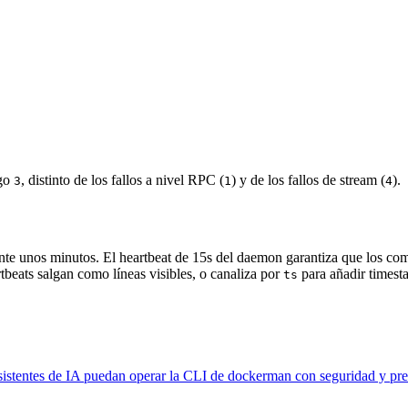
igo
, distinto de los fallos a nivel RPC (
) y de los fallos de stream (
).
3
1
4
ante unos minutos. El heartbeat de 15s del daemon garantiza que los 
tbeats salgan como líneas visibles, o canaliza por
para añadir timest
ts
sistentes de IA puedan operar la CLI de dockerman con seguridad y pre