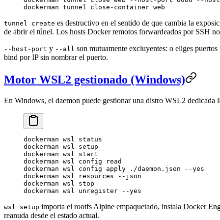
dockerman
 tunnel
 close-container
 web
es destructivo en el sentido de que cambia la exposic
tunnel create
de abrir el túnel. Los hosts Docker remotos forwardeados por SSH no
y
son mutuamente excluyentes: o eliges puertos 
--host-port
--all
bind por IP sin nombrar el puerto.
Motor WSL2 gestionado (Windows)
En Windows, el daemon puede gestionar una distro WSL2 dedicada 
dockerman
 wsl
 status
dockerman
 wsl
 setup
dockerman
 wsl
 start
dockerman
 wsl
 config
 read
dockerman
 wsl
 config
 apply
 ./daemon.json
 --yes
dockerman
 wsl
 resources
 --json
dockerman
 wsl
 stop
dockerman
 wsl
 unregister
 --yes
importa el rootfs Alpine empaquetado, instala Docker En
wsl setup
reanuda desde el estado actual.