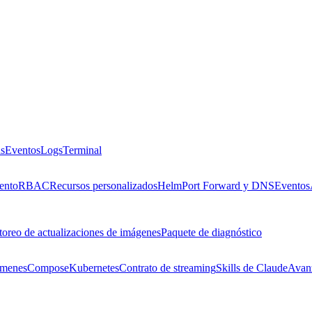
as
Eventos
Logs
Terminal
ento
RBAC
Recursos personalizados
Helm
Port Forward y DNS
Eventos
oreo de actualizaciones de imágenes
Paquete de diagnóstico
úmenes
Compose
Kubernetes
Contrato de streaming
Skills de Claude
Avanz