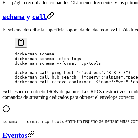
Esta página recopila los comandos CLI menos frecuentes y los patro
y
schema
call
El schema describe la superficie soportada del daemon.
sólo invo
call
dockerman
 schema
dockerman
 schema
 fetch_logs
dockerman
 schema
 --format
 mcp-tools
dockerman
 call
 ping_host
 '{"address":"8.8.8.8"}'
dockerman
 call
 hub_search
 '{"query":"alpine","page
dockerman
 call
 remove_container
 '{"name":"web","op
espera un objeto JSON de params. Los RPCs destructivos requ
call
comandos de streaming dedicados para obtener el envelope correcto.
emite un registro de herramientas c
schema --format mcp-tools
Eventos