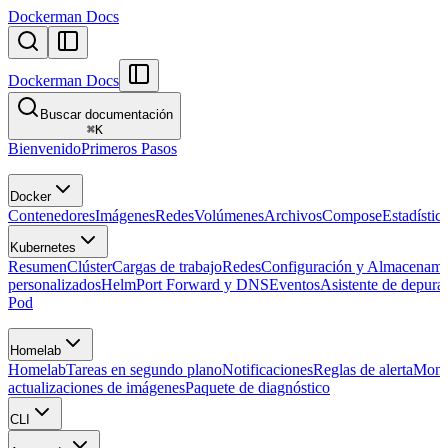
Dockerman Docs
Dockerman Docs
Buscar documentación
⌘
K
Bienvenido
Primeros Pasos
Docker
Contenedores
Imágenes
Redes
Volúmenes
Archivos
Compose
Estadístic
Kubernetes
Resumen
Clúster
Cargas de trabajo
Redes
Configuración y Almacenami
personalizados
Helm
Port Forward y DNS
Eventos
Asistente de depura
Pod
Homelab
Homelab
Tareas en segundo plano
Notificaciones
Reglas de alerta
Moni
actualizaciones de imágenes
Paquete de diagnóstico
CLI