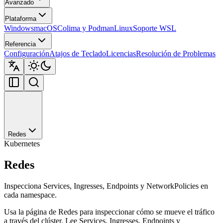
Avanzado
Plataforma
Windows
macOS
Colima y Podman
Linux
Soporte WSL
Referencia
Configuración
Atajos de Teclado
Licencias
Resolución de Problemas
Redes
Kubernetes
Redes
Inspecciona Services, Ingresses, Endpoints y NetworkPolicies en
cada namespace.
Usa la página de Redes para inspeccionar cómo se mueve el tráfico
a través del clúster. Lee Services, Ingresses, Endpoints y