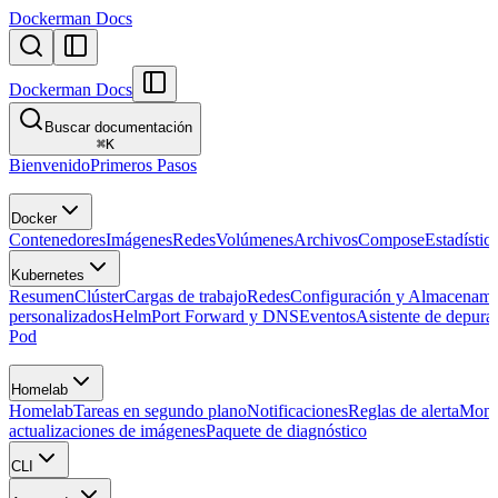
Dockerman Docs
Dockerman Docs
Buscar documentación
⌘
K
Bienvenido
Primeros Pasos
Docker
Contenedores
Imágenes
Redes
Volúmenes
Archivos
Compose
Estadístic
Kubernetes
Resumen
Clúster
Cargas de trabajo
Redes
Configuración y Almacenami
personalizados
Helm
Port Forward y DNS
Eventos
Asistente de depura
Pod
Homelab
Homelab
Tareas en segundo plano
Notificaciones
Reglas de alerta
Moni
actualizaciones de imágenes
Paquete de diagnóstico
CLI