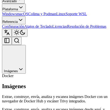
Avanzado
Plataforma
Windows
macOS
Colima y Podman
Linux
Soporte WSL
Referencia
Configuración
Atajos de Teclado
Licencias
Resolución de Problemas
Imágenes
Docker
Imágenes
Extrae, construye, envía, analiza y escanea imágenes Docker con un
navegador de Docker Hub y escáner Trivy integrados.
Extrae, construye, envía, analiza y escanea imágenes desde aquí, y