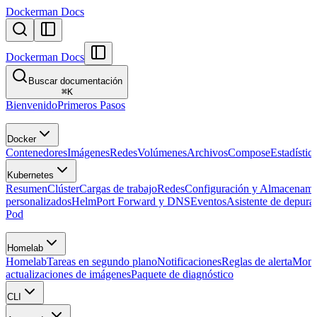
Dockerman Docs
Dockerman Docs
Buscar documentación
⌘
K
Bienvenido
Primeros Pasos
Docker
Contenedores
Imágenes
Redes
Volúmenes
Archivos
Compose
Estadístic
Kubernetes
Resumen
Clúster
Cargas de trabajo
Redes
Configuración y Almacenami
personalizados
Helm
Port Forward y DNS
Eventos
Asistente de depura
Pod
Homelab
Homelab
Tareas en segundo plano
Notificaciones
Reglas de alerta
Moni
actualizaciones de imágenes
Paquete de diagnóstico
CLI