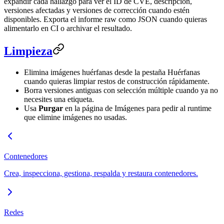
expandir cada hallazgo para ver el ID de CVE, descripción,
versiones afectadas y versiones de corrección cuando estén
disponibles. Exporta el informe raw como JSON cuando quieras
alimentarlo en CI o archivar el resultado.
Limpieza
Elimina imágenes huérfanas desde la pestaña Huérfanas
cuando quieras limpiar restos de construcción rápidamente.
Borra versiones antiguas con selección múltiple cuando ya no
necesites una etiqueta.
Usa
Purgar
en la página de Imágenes para pedir al runtime
que elimine imágenes no usadas.
Contenedores
Crea, inspecciona, gestiona, respalda y restaura contenedores.
Redes