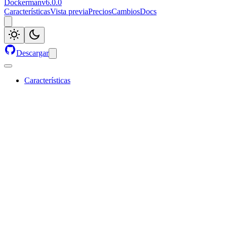
Dockerman
v
6.0.0
Características
Vista previa
Precios
Cambios
Docs
Descargar
Características