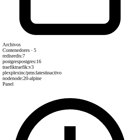
Archivos
Contenedores
·
5
redis
redis:7
postgres
postgres:16
traefik
traefik:v3
plex
plexinc/pms:latest
inactivo
node
node:20-alpine
Panel