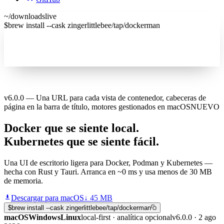
~/
downloads
live
$
brew install --cask zingerlittlebee/tap/dockerman
v6.0.0 — Una URL para cada vista de contenedor, cabeceras de
página en la barra de título, motores gestionados en macOS
NUEVO
Docker que se siente
local
.
Kubernetes que se siente
fácil
.
Una UI de escritorio ligera para Docker, Podman y Kubernetes —
hecha con Rust y Tauri. Arranca en ~0 ms y usa menos de 30 MB
de memoria.
Descargar para macOS
↓
45 MB
$
brew install --cask zingerlittlebee/tap/dockerman
macOS
Windows
Linux
local-first · analítica opcional
v6.0.0 · 2 ago