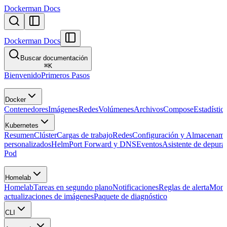
Dockerman Docs
Dockerman Docs
Buscar documentación
⌘
K
Bienvenido
Primeros Pasos
Docker
Contenedores
Imágenes
Redes
Volúmenes
Archivos
Compose
Estadístic
Kubernetes
Resumen
Clúster
Cargas de trabajo
Redes
Configuración y Almacenami
personalizados
Helm
Port Forward y DNS
Eventos
Asistente de depura
Pod
Homelab
Homelab
Tareas en segundo plano
Notificaciones
Reglas de alerta
Moni
actualizaciones de imágenes
Paquete de diagnóstico
CLI