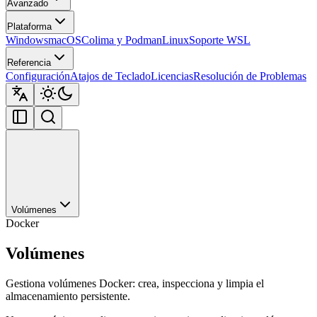
Avanzado
Plataforma
Windows
macOS
Colima y Podman
Linux
Soporte WSL
Referencia
Configuración
Atajos de Teclado
Licencias
Resolución de Problemas
Volúmenes
Docker
Volúmenes
Gestiona volúmenes Docker: crea, inspecciona y limpia el
almacenamiento persistente.