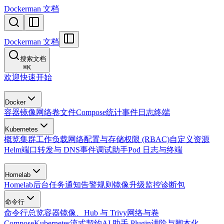
Dockerman 文档
Dockerman 文档
搜索文档
⌘
K
欢迎
快速开始
Docker
容器
镜像
网络
卷
文件
Compose
统计
事件
日志
终端
Kubernetes
概览
集群
工作负载
网络
配置与存储
权限 (RBAC)
自定义资源
Helm
端口转发与 DNS
事件
调试助手
Pod 日志与终端
Homelab
Homelab
后台任务
通知
告警规则
镜像升级监控
诊断包
命令行
命令行总览
容器
镜像、Hub 与 Trivy
网络与卷
Compose
Kubernetes
流式契约
AI 助手 Plugin
进阶与脚本化