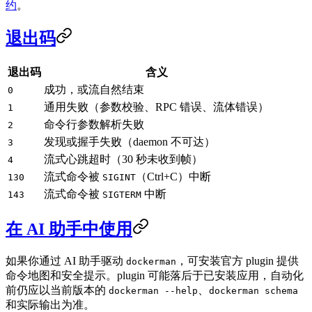
约
。
退出码
退出码
含义
成功，或流自然结束
0
通用失败（参数校验、RPC 错误、流体错误）
1
命令行参数解析失败
2
发现或握手失败（daemon 不可达）
3
流式心跳超时（30 秒未收到帧）
4
流式命令被
（Ctrl+C）中断
130
SIGINT
流式命令被
中断
143
SIGTERM
在 AI 助手中使用
如果你通过 AI 助手驱动
，可安装官方 plugin 提供
dockerman
命令地图和安全提示。plugin 可能落后于已安装应用，自动化
前仍应以当前版本的
、
dockerman --help
dockerman schema
和实际输出为准。