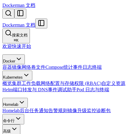
Dockerman 文档
Dockerman 文档
搜索文档
⌘
K
欢迎
快速开始
Docker
容器
镜像
网络
卷
文件
Compose
统计
事件
日志
终端
Kubernetes
概览
集群
工作负载
网络
配置与存储
权限 (RBAC)
自定义资源
Helm
端口转发与 DNS
事件
调试助手
Pod 日志与终端
Homelab
Homelab
后台任务
通知
告警规则
镜像升级监控
诊断包
命令行
高级