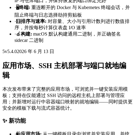
IP 与仓库端口，并保持恢复的端口绑定完好
·
🖥️
终端
:
重连断开的 Docker 与 Kubernetes 终端会话，并
阻止终端与日志选择劫持剪贴板
·
🧮
排序与速率
:
对容量、大小与引用计数列进行数值排
序，并按每秒计算仪表盘 I/O 速率
·
🍎
构建
:
macOS 默认构建通用二进制，并正确签名
sidecar 二进制
5
v
5.4.0
2026 年 6 月 13 日
应用市场、SSH 主机部署与端口就地编
辑
本次发布带来了完整的应用市场，可浏览并一键安装应用模
板；支持在仅能通过 SSH 访问的远程主机上部署与管理应
用；并新增对运行中容器端口映射的就地编辑——同时提供更
安全的模板下载与流式容器统计。
✨ 新功能
·
🛍️
应用市场
:
从一键模板目录中浏览并安装应用，并统