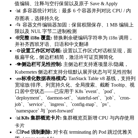
值编辑、注释与空行保留以及原子 Save & Apply
·
📊 多容器统计对比：最多 6 个容器并列对比 CPU / 内
存图表，选择持久化
·
📂 容器文件编辑器加固：保留权限保存、1 MB 编辑上
限以及 NUL 字节二进制检测
·
🌐
完整 i18n 覆盖
:
替换剩余硬编码字符串为 i18n 调用，
并补齐西班牙语、日语和中文翻译
·
⚙️
设置工作区对话框
:
设置以工作区式对话框呈现，面
板扁平化，侧边栏精简，激活许可证页脚简化
·
👁️
侧边栏可见性控制
:
主侧边栏支持逐项显示/隐藏，
Kubernetes 侧边栏支持分组默认展开状态与可见性控制
·
🧱
标准化数据表格模式
:
TanStack Table v8 基线，支持列
宽缩放/排序、列宽持久化、全局搜索、截断 Tooltip、视
口居中空状态——已应用于 K8s `event`、`pod`、
`deployment`、`daemon-set`、`stateful-set`、`job`、`cron-
job`、`service`、`ingress`、`config-map`、`pv`、
`namespace` 与 `port-forward`
·
📊
K8s 集群概览卡片
:
集群概览页新增 CPU 与内存使用
卡片
·
💥
Pod 强制删除
:
对卡在 terminating 的 Pod 跳过优雅关