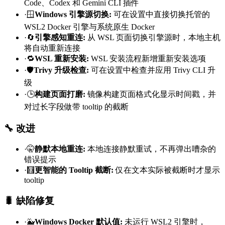
Code、Codex 和 Gemini CLI 插件
·
🪟
Windows 引擎源切换
:
可在设置中直接切换托管的
WSL2 Docker 引擎与系统原生 Docker
·
🔄
引擎感知重连
:
从 WSL 页面切换引擎源时，本地主机
将自动重新连接
·
🔁
WSL 重新安装
:
WSL 安装流程新增重新安装选项
·
🛡️
Trivy 升级检查
:
可在设置中检查并应用 Trivy CLI 升
级
·
🕒
构建页面打磨
:
镜像构建页面格式化显示时间戳，并
对过长字段做带 tooltip 的截断
🔧 改进
·
🤫
静默本地重连
:
本地连接静默重试，不再弹出嘈杂的
错误提示
·
🧮
更智能的 Tooltip 截断
:
仅在文本实际被截断时才显示
tooltip
🐛 缺陷修复
·
🐳
Windows Docker 默认值
:
未运行 WSL2 引擎时，