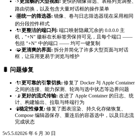
·
⚡
更流畅的大型视图
:
更快的镜像筛选、表格列宽调整、
路由切换，以及包含大量对话框的操作菜单
·
🎛️
统一的筛选器
:
镜像、卷与日志筛选器现在采用相同
的分段控件样式
·
🔌
更整洁的端口列
:
端口映射隐藏冗余的 0.0.0.0 主
机，"+N" 徽标在长标签旁保持可见，且每个端口 ——
包括 "+N" 中的端口 —— 均可一键复制
·
🧩
更清爽的界面
:
拆分并简化了许多大型页面与对话
框，让应用更易于浏览与维护
🐛 问题修复
·
🔌
更可靠的引擎切换
:
修复了 Docker 与 Apple Container
之间的连接、能力探测、轮询与选中状态等边界问题
·
📡
更好的流式传输
:
改进了 Apple Container 的日志、统
计、构建输出、拉取与终端行为
·
🧪
稳定性修复
:
修复了图表渲染、持久化存储恢复、
Compose 编辑器保存、重连后的容器选中，以及日志流
完成状态
5
v
5.5.0
2026 年 6 月 30 日