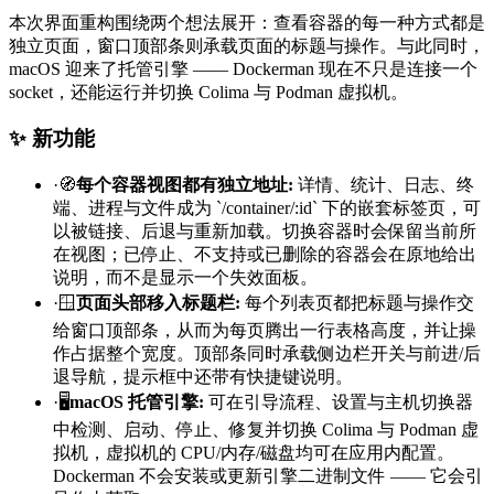
本次界面重构围绕两个想法展开：查看容器的每一种方式都是
独立页面，窗口顶部条则承载页面的标题与操作。与此同时，
macOS 迎来了托管引擎 —— Dockerman 现在不只是连接一个
socket，还能运行并切换 Colima 与 Podman 虚拟机。
✨ 新功能
·
🧭
每个容器视图都有独立地址
:
详情、统计、日志、终
端、进程与文件成为 `/container/:id` 下的嵌套标签页，可
以被链接、后退与重新加载。切换容器时会保留当前所
在视图；已停止、不支持或已删除的容器会在原地给出
说明，而不是显示一个失效面板。
·
🪟
页面头部移入标题栏
:
每个列表页都把标题与操作交
给窗口顶部条，从而为每页腾出一行表格高度，并让操
作占据整个宽度。顶部条同时承载侧边栏开关与前进/后
退导航，提示框中还带有快捷键说明。
·
🖥️
macOS 托管引擎
:
可在引导流程、设置与主机切换器
中检测、启动、停止、修复并切换 Colima 与 Podman 虚
拟机，虚拟机的 CPU/内存/磁盘均可在应用内配置。
Dockerman 不会安装或更新引擎二进制文件 —— 它会引