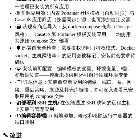
一管理已安装的所有应用
·
🌐 开源应用源：内置 Portainer 社区模板（自动同步）与
CasaOS 应用商店（按需同步）源，也可添加自定义源
·
🗃️ 从现有商店导入：从 docker-compose 仓库（Dockge
风格）、CasaOS 和 Portainer 模板安装应用——均使用
其原始 compose 文件部署
·
🛡️ 部署前安全检查：需要提权访问（特权模式、Docker
socket、主机网络等）的应用会被标记，安装前会要求你
确认
·
🧩 安装前可配置：编辑模板的变量、环境变量、端口
和数据位置——模板未提供时还可自行添加环境变量
·
🗂️ 详尽信息：安装前查看应用的镜像、端口、卷、网
络、重启策略、来源及其仓库链接，并可深入查看已安
装应用的 compose 文件
·
🔐
部署到 SSH 主机
:
在仅能通过 SSH 访问的远程主机
上安装与管理应用
·
🔌
编辑容器端口
:
就地添加、修改和移除运行中容器的
端口映射
🔧 改进