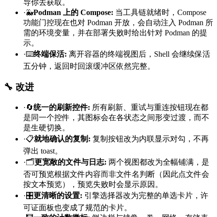
导你去获取。
·
🐳
Podman 上的 Compose
:
当工具链就绪时，Compose
功能门控现在也对 Podman 开放，会自动注入 Podman 所
需的环境变量，并在部署失败时给出针对 Podman 的提
示。
·
⌨️
终端保活
:
离开容器的终端视图后，Shell 会继续保活
五分钟，返回时回滚缓冲区依然完整。
🔧 改进
·
🔄
统一的刷新控件
:
所有刷新、重试与重连按钮现在都
是同一个控件，其图标会在各状态之间形变过渡，而不
是生硬切换。
·
📋
就地确认的复制
:
复制按钮改为内联显示对勾，不再
弹出 toast。
·
🗂️
更宽敞的文件与日志
:
两个视图都改为全幅铺满，是
否可预览根据文件内容而非文件名判断（因此点文件会
按文本预览），预览失败时会显示原因。
·
🎛️
更清晰的设置
:
引擎选择器改为完整的单选卡片，许
可证面板也变成了规范的卡片。