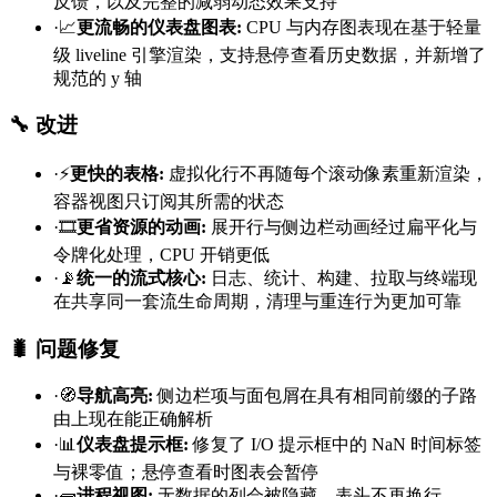
反馈，以及完整的减弱动态效果支持
·
📈
更流畅的仪表盘图表
:
CPU 与内存图表现在基于轻量
级 liveline 引擎渲染，支持悬停查看历史数据，并新增了
规范的 y 轴
🔧 改进
·
⚡
更快的表格
:
虚拟化行不再随每个滚动像素重新渲染，
容器视图只订阅其所需的状态
·
🎞️
更省资源的动画
:
展开行与侧边栏动画经过扁平化与
令牌化处理，CPU 开销更低
·
📡
统一的流式核心
:
日志、统计、构建、拉取与终端现
在共享同一套流生命周期，清理与重连行为更加可靠
🐛 问题修复
·
🧭
导航高亮
:
侧边栏项与面包屑在具有相同前缀的子路
由上现在能正确解析
·
📊
仪表盘提示框
:
修复了 I/O 提示框中的 NaN 时间标签
与裸零值；悬停查看时图表会暂停
·
🧱
进程视图
:
无数据的列会被隐藏，表头不再换行