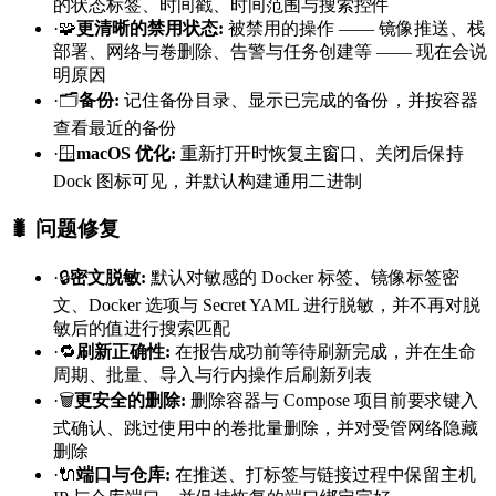
的状态标签、时间戳、时间范围与搜索控件
·
🧩
更清晰的禁用状态
:
被禁用的操作 —— 镜像推送、栈
部署、网络与卷删除、告警与任务创建等 —— 现在会说
明原因
·
🗂️
备份
:
记住备份目录、显示已完成的备份，并按容器
查看最近的备份
·
🪟
macOS 优化
:
重新打开时恢复主窗口、关闭后保持
Dock 图标可见，并默认构建通用二进制
🐛 问题修复
·
🔒
密文脱敏
:
默认对敏感的 Docker 标签、镜像标签密
文、Docker 选项与 Secret YAML 进行脱敏，并不再对脱
敏后的值进行搜索匹配
·
🔁
刷新正确性
:
在报告成功前等待刷新完成，并在生命
周期、批量、导入与行内操作后刷新列表
·
🗑️
更安全的删除
:
删除容器与 Compose 项目前要求键入
式确认、跳过使用中的卷批量删除，并对受管网络隐藏
删除
·
🔌
端口与仓库
:
在推送、打标签与链接过程中保留主机