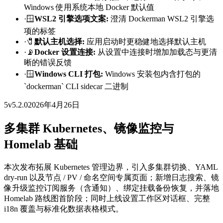
Windows 使用系统本地 Docker 默认值
·
🪟
WSL2 引擎选项文案
:
澄清 Dockerman WSL2 引擎选
项的标签
·
🧷
默认主机选择
:
应用启动时更稳健地选择默认主机
·
📡
Docker 设置连接
:
从设置中连接时增加加载态与更清
晰的错误反馈
·
🪟
Windows CLI 打包
:
Windows 安装包内含打包的
`dockerman` CLI sidecar 二进制
5
v
5.2.0
2026年4月26日
多集群 Kubernetes、镜像监控与
Homelab 基础
本次发布拓展 Kubernetes 管理边界，引入多集群切换、YAML
dry-run 以及节点 / PV / 命名空间专属页面；新增日志搜索、镜
像升级监控订阅服务（含通知）、绑定挂载备份恢复，并落地
Homelab 路线图首阶段；同时上线设置工作区对话框、完整
i18n 覆盖与标准化数据表格模式。