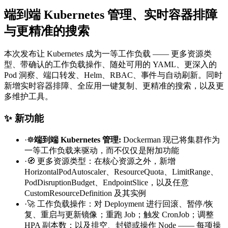
端到端 Kubernetes 管理、实时容器排障
与更精准的搜索
本次发布让 Kubernetes 成为一等工作负载 —— 更多资源类
型、带确认的工作负载操作、随处可用的 YAML、更深入的
Pod 洞察、端口转发、Helm、RBAC、事件与自动刷新。同时
新增实时容器排障、全应用一键复制、更精准的搜索，以及更
多维护工具。
✨ 新功能
·
☸️
端到端 Kubernetes 管理
:
Dockerman 现已将集群作为
一等工作负载来驱动，而不仅仅是附加功能
·
🧭 更多资源类型：在核心资源之外，新增
HorizontalPodAutoscaler、ResourceQuota、LimitRange、
PodDisruptionBudget、EndpointSlice，以及任意
CustomResourceDefinition 及其实例
·
🚀 工作负载操作：对 Deployment 进行回滚、暂停/恢
复、重启与更新镜像；重跑 Job；触发 CronJob；调整
HPA 副本数；以及排空、封锁或操作 Node —— 每项操