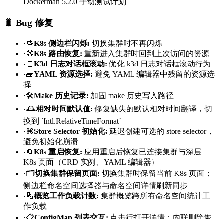
Dockerman 5.2.0 手动测试计划
🐛 Bug 修复
·
🔁
K8s 侧边栏闪烁
:
切换集群时不再闪烁
·
🧭
K8s 路由恢复
:
重新进入集群时回到上次访问的资源
·
🧾
K3d 日志对话框滚动
:
优化 k3d 日志对话框滚动行为
·
🧱
YAML 资源选择
:
避免 YAML 编辑器中残留的资源选
择
·
🛠️
Make 历史记录
:
加固 make 历史写入路径
·
🕰️
相对时间默认值
:
修复缺失的默认相对时间翻译，切
换到 `Intl.RelativeTimeFormat`
·
⌘
Store Selector 初始化
:
延迟创建可选的 store selector，
避免初始化崩溃
·
🔄
K8s 重启恢复
:
应用重启后恢复已连接集群与深层
K8s 页面（CRD 实例、YAML 编辑器）
·
🗂️
切换集群保留页面
:
切换集群时保留当前 K8s 页面；
侧边栏命名空间选择器与命名空间详情刷新同步
·
🔢
概览工作负载计数
:
集群概览跨所有命名空间统计工
作负载
·
📋
ConfigMap 列表交互
:
点击行打开详情；内联删除恢