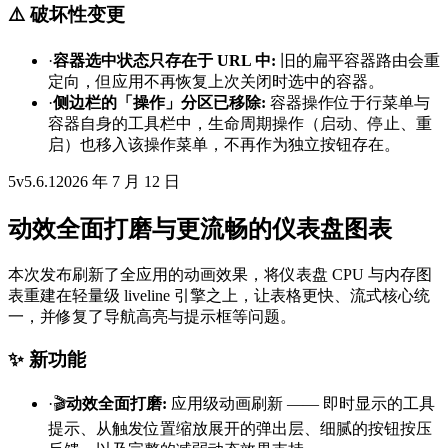
⚠️ 破坏性变更
·
容器选中状态只存在于 URL 中
:
旧的扁平容器路由会重
定向，但应用不再恢复上次关闭时选中的容器。
·
侧边栏的「操作」分区已移除
:
容器操作位于行菜单与
容器自身的工具栏中，生命周期操作（启动、停止、重
启）也移入该操作菜单，不再作为独立按钮存在。
5
v
5.6.1
2026 年 7 月 12 日
动效全面打磨与更流畅的仪表盘图表
本次发布刷新了全应用的动画效果，将仪表盘 CPU 与内存图
表重建在轻量级 liveline 引擎之上，让表格更快、流式核心统
一，并修复了导航高亮与提示框等问题。
✨ 新功能
·
🎬
动效全面打磨
:
应用级动画刷新 —— 即时显示的工具
提示、从触发位置缩放展开的弹出层、细腻的按钮按压