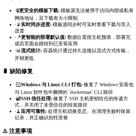
·
🔒
更安全的模板下载
:
模板源无法被用于访问内部或私有
网络地址，且下载有大小限制
·
📡
实时同步进度
:
模板源同步时可实时查看下载与导入
进度
·
📍
更智能的部署默认值
:
数据位置按主机预填，部署完
成后页面会跳转到已安装应用
·
📊
流式统计
:
容器统计通过持久连接以流式方式传输，
开销更低
🐛 缺陷修复
·
🪟
Windows 与 Linux CLI 打包
:
修复了 Windows 安装包
与 Linux 软件包中捆绑的 `dockerman` CLI 路径
·
🔐
SSH 信任处理
:
修复了 SSH 主机密钥信任的传递方
式，并关闭了未受信任的转发路径
·
🧹
应用可靠性
:
处理主机切换竞态、在清理失败时保留
记录，并正确识别托管卷
⚠️ 注意事项