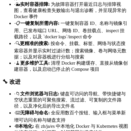
·
🐳
实时容器排障
:
为故障容器打开最近日志与排障视
图，查看健康检查失败输出与退出诊断，并呈现异常的
Docker 事件
·
📋
一键复制所需内容
:
一键复制容器 ID、名称与镜像引
用、已发布端口 URL、网络 ID、卷挂载点、inspect 挂
载路径，以及 `docker logs`/inspect 命令
·
🔍
更精准的搜索
:
按命令、挂载、标签、网络与状态搜
索容器并显示实时过滤计数；搜索镜像、卷与网络元数
据；以及对容器栈进行分组与搜索
·
🧹
更多维护工具
:
清理 Docker 构建缓存、直接从镜像创
建容器，以及启动已停止的 Compose 项目
🔧 改进
·
📁
文件浏览器与日志
:
键盘可访问的导航、带快捷键与
空状态重置的可聚焦搜索、流过滤、可复制的文件路
径，以及净化后的导出文件名
·
⌨️
无障碍与命名
:
全应用数百个按钮、输入框与菜单新
增可访问名称与键盘支持
·
🌐
本地化
:
在 zh/ja/es 中本地化 Docker 与 Kubernetes 视图