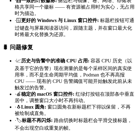
·
🧮
一致的计数徽标
:
侧边栏与镜像、卷、网络、存储表
格共享同一个徽标 —— 有资源被占用时为实心，无占用
时为描边。
·
🪟
更好的 Windows 与 Linux 窗口控件
:
标题栏按钮可通
过键盘与屏幕阅读器访问，跟随主题，并在窗口最大化
时将最大化替换为还原。
🐛 问题修复
·
📈
历史与告警中的准确 CPU 占用
:
容器 CPU 历史（以
及基于它的告警）现在测量的是每个采样区间的真实使
用率，而不是生命周期平均值，Podman 也不再高报
CPU —— 现有的 CPU 告警阈值可能开始触发此前从未
触发过的告警。
·
🍎
稳定的 macOS 窗口控件
:
红绿灯按钮在顶部条中垂直
居中，调整窗口大小时不再抖动。
·
🐧
Linux 圆角
:
窗口圆角在新标题栏下得以保留，不再
被绘制成直角。
·
🏷️
标题不再闪烁
:
路由切换时标题栏会平滑交接标题，
不会出现空白或重复的帧。