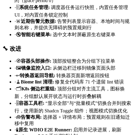
闭（grace period 0）
·
🗄️
系统任务管理
:
调度器任务运行快照，内置任务管理
UI，对内置任务锁定控制
·
🚨
近期告警元数据
:
告警列表显示容器、本地时间与规
则名称，并提供无障碍的预置规则行
·
🔇
智能右键菜单
:
选中文本时屏蔽原生右键菜单
🔧 改进
·
🧭
容器头部操作
:
顶部按钮整合为分组下拉菜单
·
🖼️
镜像监控入口
:
从侧边栏迁移到镜像页面头部
·
↩️
转换器返回导航
:
转换器页面新增返回按钮
·
🧹
Biome lint 清理
:
修复全代码库 71 个遗留 lint 错误
·
🗂️
K8s 侧边栏重组
:
顶部分组对齐主流工具，图标焕
新，分组默认展开状态与运行时折叠解耦
·
🎚️
容器工具栏
:
“显示全部”与“批量模式”切换合并到搜索
行，使用新的 Shadcn Toggle 组件；视图模式切换优化
·
🧰
告警布局
:
选择器 + 详情布局；预置规则在旧通知迁
移中复用
·
🧪
原生 WDIO E2E Runner
:
启用并记录进展，刷新