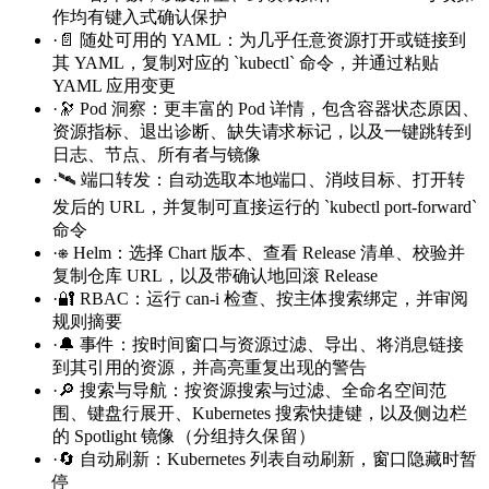
作均有键入式确认保护
·
📄 随处可用的 YAML：为几乎任意资源打开或链接到
其 YAML，复制对应的 `kubectl` 命令，并通过粘贴
YAML 应用变更
·
🔭 Pod 洞察：更丰富的 Pod 详情，包含容器状态原因、
资源指标、退出诊断、缺失请求标记，以及一键跳转到
日志、节点、所有者与镜像
·
🛰️ 端口转发：自动选取本地端口、消歧目标、打开转
发后的 URL，并复制可直接运行的 `kubectl port-forward`
命令
·
⎈ Helm：选择 Chart 版本、查看 Release 清单、校验并
复制仓库 URL，以及带确认地回滚 Release
·
🔐 RBAC：运行 can-i 检查、按主体搜索绑定，并审阅
规则摘要
·
🔔 事件：按时间窗口与资源过滤、导出、将消息链接
到其引用的资源，并高亮重复出现的警告
·
🔎 搜索与导航：按资源搜索与过滤、全命名空间范
围、键盘行展开、Kubernetes 搜索快捷键，以及侧边栏
的 Spotlight 镜像（分组持久保留）
·
🔄 自动刷新：Kubernetes 列表自动刷新，窗口隐藏时暂
停