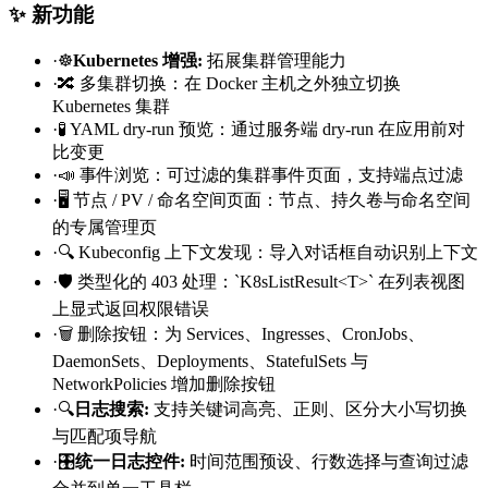
✨ 新功能
·
☸️
Kubernetes 增强
:
拓展集群管理能力
·
🔀 多集群切换：在 Docker 主机之外独立切换
Kubernetes 集群
·
🧪 YAML dry-run 预览：通过服务端 dry-run 在应用前对
比变更
·
📣 事件浏览：可过滤的集群事件页面，支持端点过滤
·
🖥️ 节点 / PV / 命名空间页面：节点、持久卷与命名空间
的专属管理页
·
🔍 Kubeconfig 上下文发现：导入对话框自动识别上下文
·
🛡️ 类型化的 403 处理：`K8sListResult<T>` 在列表视图
上显式返回权限错误
·
🗑️ 删除按钮：为 Services、Ingresses、CronJobs、
DaemonSets、Deployments、StatefulSets 与
NetworkPolicies 增加删除按钮
·
🔍
日志搜索
:
支持关键词高亮、正则、区分大小写切换
与匹配项导航
·
🎛️
统一日志控件
:
时间范围预设、行数选择与查询过滤