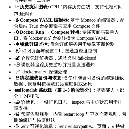
合并到单一工具栏
·
📈
历史统计图表
:
CPU / 内存历史曲线，支持七档时间
范围选择
·
📝
Compose YAML 编辑器
:
基于 Monaco 的编辑器，配
合后端 Tauri 命令编辑与应用 Compose 文件
·
🔄
Docker Run → Compose 转换
:
专属页面与菜单入
口，将 `docker run` 命令转换为 Compose YAML
·
🔔
镜像升级监控
:
后台订阅服务用于镜像更新检测
·
📬 订阅页面与设置 UI，按通道粒度控制
·
🔐 仓库凭证解析器，遇歧义时 fail-closed
·
🕒 调度器追踪历史游标并批量发送通知
·
🔗 `dockerman://` 深链处理
·
💾
绑定挂载备份与恢复
:
备份中包含可备份的绑定挂载
数据，恢复时按挂载粒度重映射或还原
·
🏡
Homelab 路线图（第 1–3 阶段部分）
:
基础能力 + 部
分非 MVP 项
·
🧰 诊断包：一键打包日志、inspect 与主机状态用于排
障支持
·
🚨 预置告警规则：内置 restart-loop 与容器崩溃规则，带
删除保护与恢复默认
·
📝 .env 可视化编辑：`/env-editor?path=...` 页面，支持键