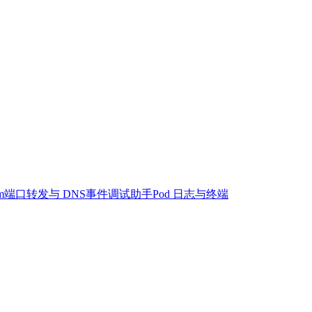
m
端口转发与 DNS
事件
调试助手
Pod 日志与终端