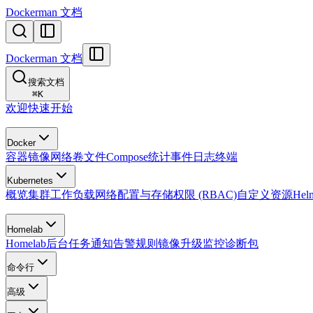
Dockerman 文档
Dockerman 文档
搜索文档
⌘
K
欢迎
快速开始
Docker
容器
镜像
网络
卷
文件
Compose
统计
事件
日志
终端
Kubernetes
概览
集群
工作负载
网络
配置与存储
权限 (RBAC)
自定义资源
Hel
Homelab
Homelab
后台任务
通知
告警规则
镜像升级监控
诊断包
命令行
高级